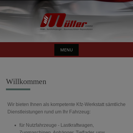
Skip
to
content
MENU
Skip
to
content
Willkommen
Wir bieten Ihnen als kompetente Kfz-Werkstatt sämtliche
Dienstleistungen rund um Ihr Fahrzeug:
für Nutzfahrzeuge - Lastkraftwagen,
Zugmaschinen, Anhänger, Tieflader, usw.